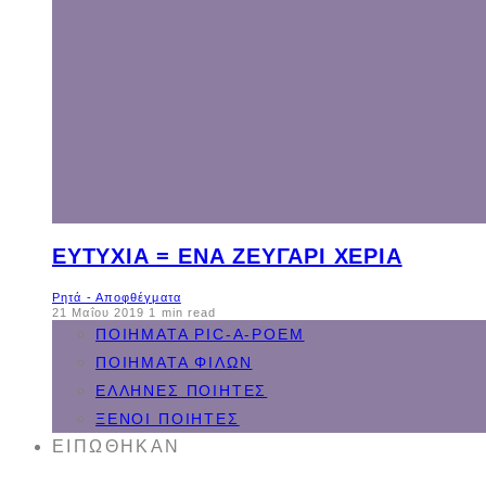
ΕΥΤΥΧΊΑ = ΈΝΑ ΖΕΥΓΆΡΙ ΧΈΡΙΑ
Ρητά - Αποφθέγματα
21 Μαΐου 2019
1 min read
ΠΟΙΉΜΑΤΑ PIC-A-POEM
ΠΟΙΉΜΑΤΑ ΦΊΛΩΝ
ΈΛΛΗΝΕΣ ΠΟΙΗΤΈΣ
ΞΈΝΟΙ ΠΟΙΗΤΈΣ
ΕΙΠΏΘΗΚΑΝ