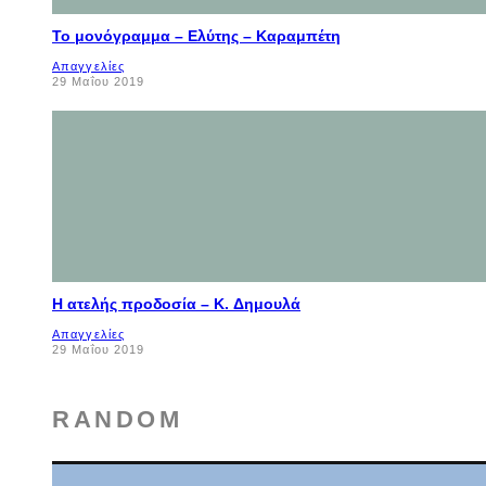
Το μονόγραμμα – Ελύτης – Καραμπέτη
Απαγγελίες
29 Μαΐου 2019
Η ατελής προδοσία – K. Δημουλά
Απαγγελίες
29 Μαΐου 2019
RANDOM