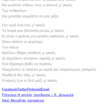
Να γυαλίσει επάνω τους η απονιά, μ’ ακούς
Των ανθρώπων
Και χιλιάδες κομμάτια να μας ρίξει
Στα νερά ένα-ένα, μ’ ακούς
Τα πικρά μου βότσαλα μετρώ, μ’ ακούς
Κι είναι ο χρόνος μια μεγάλη εκκλησία, μ’ ακούς
Όπου κάποτε οι φιγούρες
Των Αγίων
Βγάζουν δάκρυ αληθινό, μ’ ακούς
Οι καμπάνες ανοίγουν αψηλά, μ’ ακούς
Ένα πέρασμα βαθύ να περάσω
Περιμένουν οι άγγελοι με κεριά και νεκρώσιμους ψαλμούς
Πουθενά δεν πάω, μ’ ακούς
Ή κανείς ή κι οι δυό μαζί, μ’ ακούς
Facebook
Twitter
Pinterest
Email
Previous
Η ατελής προδοσία – K. Δημουλά
Next
Μοναξιάς καταφύγιο