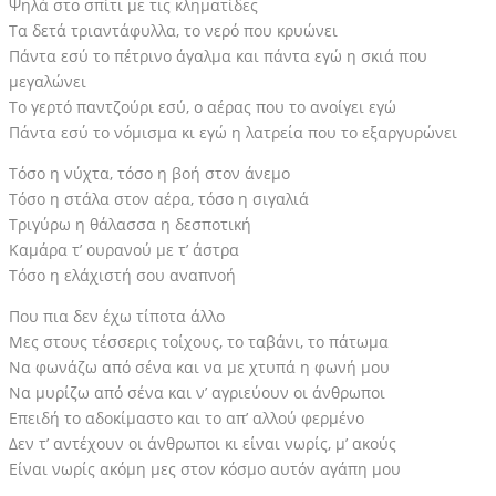
Ψηλά στο σπίτι με τις κληματίδες
Τα δετά τριαντάφυλλα, το νερό που κρυώνει
Πάντα εσύ το πέτρινο άγαλμα και πάντα εγώ η σκιά που
μεγαλώνει
Το γερτό παντζούρι εσύ, ο αέρας που το ανοίγει εγώ
Πάντα εσύ το νόμισμα κι εγώ η λατρεία που το εξαργυρώνει
Τόσο η νύχτα, τόσο η βοή στον άνεμο
Τόσο η στάλα στον αέρα, τόσο η σιγαλιά
Τριγύρω η θάλασσα η δεσποτική
Καμάρα τ’ ουρανού με τ’ άστρα
Τόσο η ελάχιστή σου αναπνοή
Που πια δεν έχω τίποτα άλλο
Μες στους τέσσερις τοίχους, το ταβάνι, το πάτωμα
Να φωνάζω από σένα και να με χτυπά η φωνή μου
Να μυρίζω από σένα και ν’ αγριεύουν οι άνθρωποι
Επειδή το αδοκίμαστο και το απ’ αλλού φερμένο
Δεν τ’ αντέχουν οι άνθρωποι κι είναι νωρίς, μ’ ακούς
Είναι νωρίς ακόμη μες στον κόσμο αυτόν αγάπη μου