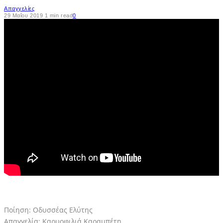
Απαγγελίες
29 Μαΐου 2019
1 min read
0
Ποίηση: Οδυσσέας Ελύτης
Απαγγελία: Καρυοφιλιά Καραμπέτη