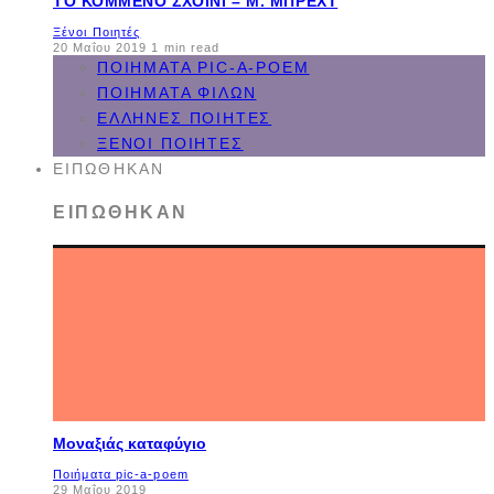
ΤΟ ΚΟΜΜΈΝΟ ΣΧΟΙΝΊ – Μ. ΜΠΡΕΧΤ
Ξένοι Ποιητές
20 Μαΐου 2019
1 min read
ΠΟΙΉΜΑΤΑ PIC-A-POEM
ΠΟΙΉΜΑΤΑ ΦΊΛΩΝ
ΈΛΛΗΝΕΣ ΠΟΙΗΤΈΣ
ΞΈΝΟΙ ΠΟΙΗΤΈΣ
ΕΙΠΏΘΗΚΑΝ
ΕΙΠΏΘΗΚΑΝ
Μοναξιάς καταφύγιο
Ποιήματα pic-a-poem
29 Μαΐου 2019