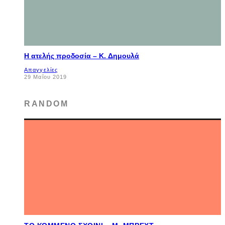
Η ατελής προδοσία – K. Δημουλά
Απαγγελίες
29 Μαΐου 2019
RANDOM