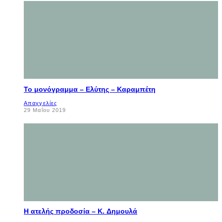
Το μονόγραμμα – Ελύτης – Καραμπέτη
Απαγγελίες
29 Μαΐου 2019
Η ατελής προδοσία – K. Δημουλά