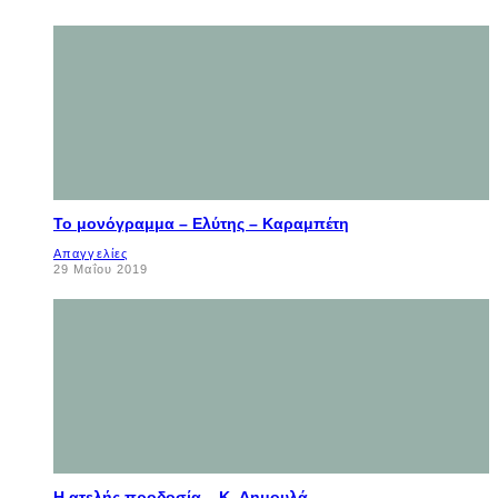
Το μονόγραμμα – Ελύτης – Καραμπέτη
Απαγγελίες
29 Μαΐου 2019
Η ατελής προδοσία – K. Δημουλά