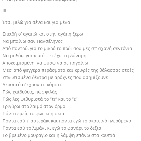
III
Έτσι μιλώ για σένα και για μένα
Επειδή σ’ αγαπώ και στην αγάπη ξέρω
Να μπαίνω σαν Πανσέληνος
Από παντού, για το μικρό το πόδι σου μες στ’ αχανή σεντόνια
Να μαδάω γιασεμιά – κι έχω τη δύναμη
Αποκοιμισμένη, να φυσώ να σε πηγαίνω
Μεσ’ από φεγγερά περάσματα και κρυφές της θάλασσας στοές
Υπνωτισμένα δέντρα με αράχνες που ασημίζουνε
Ακουστά σ’ έχουν τα κύματα
Πώς χαϊδεύεις, πώς φιλάς
Πώς λες ψιθυριστά το “τι” και το “ε”
Τριγύρω στο λαιμό στον όρμο
Πάντα εμείς το φως κι η σκιά
Πάντα εσύ τ’ αστεράκι και πάντα εγώ το σκοτεινό πλεούμενο
Πάντα εσύ το λιμάνι κι εγώ το φανάρι το δεξιά
Το βρεμένο μουράγιο και η λάμψη επάνω στα κουπιά