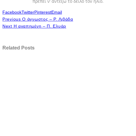
πρέπει ν’ αντέξω το δειλό τον ήλιο.
Facebook
Twitter
Pinterest
Email
Previous
Ο άγνωστος – Ρ. Λιβάδα
Next
Η αγαπημένη – Π. Ελυάρ
Related Posts