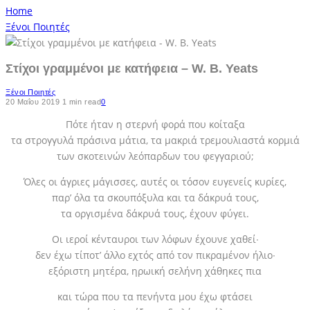
Home
Ξένοι Ποιητές
Στίχοι γραμμένοι με κατήφεια – W. B. Yeats
Ξένοι Ποιητές
20 Μαΐου 2019
1 min read
0
Πότε ήταν η στερνή φορά που κοίταξα
τα στρογγυλά πράσινα μάτια, τα μακριά τρεμουλιαστά κορμιά
των σκοτεινών λεόπαρδων του φεγγαριού;
Όλες οι άγριες μάγισσες, αυτές οι τόσον ευγενείς κυρίες,
παρ’ όλα τα σκουπόξυλα και τα δάκρυά τους,
τα οργισμένα δάκρυά τους, έχουν φύγει.
Οι ιεροί κένταυροι των λόφων έχουνε χαθεί∙
δεν έχω τίποτ’ άλλο εχτός από τον πικραμένον ήλιο∙
εξόριστη μητέρα, ηρωική σελήνη χάθηκες πια
και τώρα που τα πενήντα μου έχω φτάσει