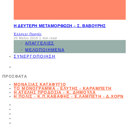
Η ΔΕΎΤΕΡΗ ΜΕΤΑΜΌΡΦΩΣΗ – Σ. ΒΑΒΟΎΡΗΣ
Έλληνες Ποιητές
20 Μαΐου 2019
1 min read
ΑΠΑΓΓΕΛΊΕΣ
ΜΕΛΟΠΟΙΗΜΈΝΑ
ΣΥΝΕΡΓΟΠΟΊΗΣΗ
ΠΡΌΣΦΑΤΑ
ΜΟΝΑΞΙΆΣ ΚΑΤΑΦΎΓΙΟ
ΤΟ ΜΟΝΌΓΡΑΜΜΑ - ΕΛΎΤΗΣ - ΚΑΡΑΜΠΈΤΗ
Η ΑΤΕΛΉΣ ΠΡΟΔΟΣΊΑ - K. ΔΗΜΟΥΛΆ
Η ΠΌΛΙΣ - Κ.Π.ΚΑΒΆΦΗΣ - Ε.ΛΑΜΠΈΤΗ - Δ.ΧΟΡΝ