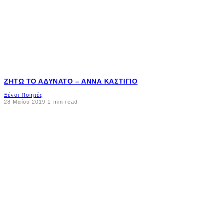
ΖΗΤΏ ΤΟ ΑΔΎΝΑΤΟ – ΆΝΝΑ ΚΑΣΤΊΓΙΟ
Ξένοι Ποιητές
28 Μαΐου 2019
1 min read