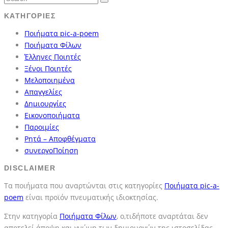
ΚΑΤΗΓΟΡΊΕΣ
Ποιήματα pic-a-poem
Ποιήματα Φίλων
Έλληνες Ποιητές
Ξένοι Ποιητές
Μελοποιημένα
Απαγγελίες
Δημιουργίες
Εικονοποιήματα
Παροιμίες
Ρητά – Αποφθέγματα
συνεργοΠοίηση
DISCLAIMER
Τα ποιήματα που αναρτώνται στις κατηγορίες
Ποιήματα pic-a-
poem
είναι προϊόν πνευματικής ιδιοκτησίας.
Στην κατηγορία
Ποιήματα Φίλων
, ο,τιδήποτε αναρτάται δεν
αποτελεί άποψη και γνώμη των δημιουργών της ιστοσελίδας