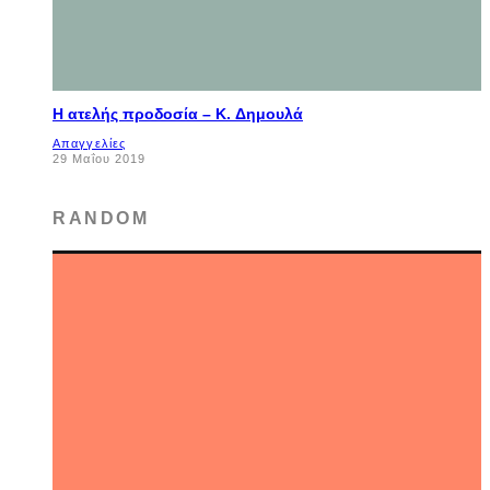
Η ατελής προδοσία – K. Δημουλά
Απαγγελίες
29 Μαΐου 2019
RANDOM