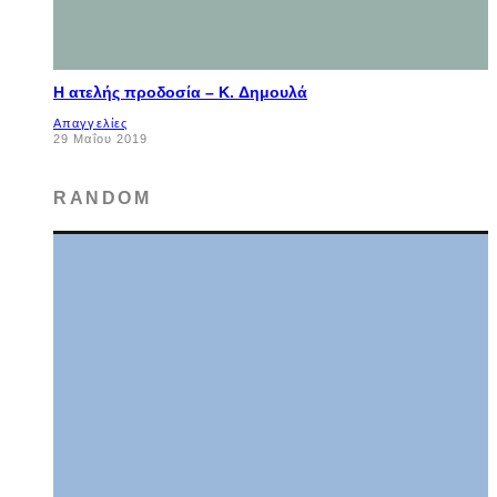
Η ατελής προδοσία – K. Δημουλά
Απαγγελίες
29 Μαΐου 2019
RANDOM