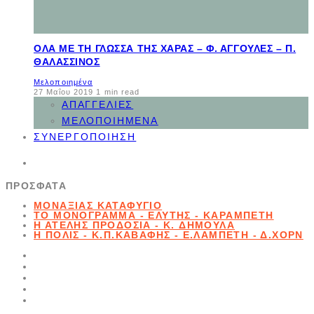
ΌΛΑ ΜΕ ΤΗ ΓΛΏΣΣΑ ΤΗΣ ΧΑΡΆΣ – Φ. ΑΓΓΟΥΛΈΣ – Π.
ΘΑΛΑΣΣΙΝΌΣ
Μελοποιημένα
27 Μαΐου 2019
1 min read
ΑΠΑΓΓΕΛΊΕΣ
ΜΕΛΟΠΟΙΗΜΈΝΑ
ΣΥΝΕΡΓΟΠΟΊΗΣΗ
ΠΡΌΣΦΑΤΑ
ΜΟΝΑΞΙΆΣ ΚΑΤΑΦΎΓΙΟ
ΤΟ ΜΟΝΌΓΡΑΜΜΑ - ΕΛΎΤΗΣ - ΚΑΡΑΜΠΈΤΗ
Η ΑΤΕΛΉΣ ΠΡΟΔΟΣΊΑ - K. ΔΗΜΟΥΛΆ
Η ΠΌΛΙΣ - Κ.Π.ΚΑΒΆΦΗΣ - Ε.ΛΑΜΠΈΤΗ - Δ.ΧΟΡΝ