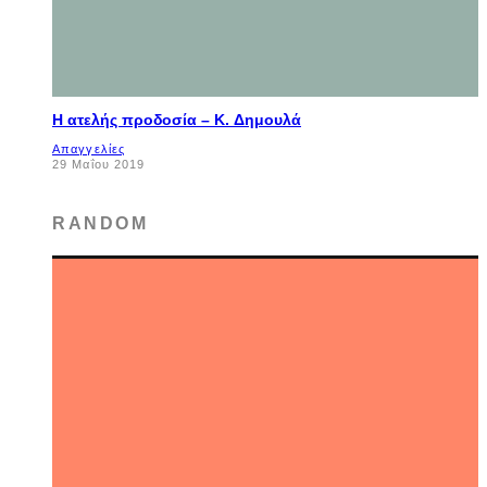
Η ατελής προδοσία – K. Δημουλά
Απαγγελίες
29 Μαΐου 2019
RANDOM