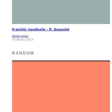
Η ατελής προδοσία – K. Δημουλά
Απαγγελίες
29 Μαΐου 2019
RANDOM