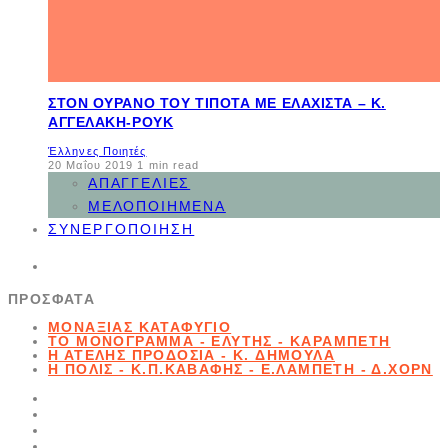
ΣΤΟΝ ΟΥΡΑΝΌ ΤΟΥ ΤΊΠΟΤΑ ΜΕ ΕΛΆΧΙΣΤΑ – Κ.
ΑΓΓΕΛΆΚΗ-ΡΟΥΚ
Έλληνες Ποιητές
20 Μαΐου 2019
1 min read
ΑΠΑΓΓΕΛΊΕΣ
ΜΕΛΟΠΟΙΗΜΈΝΑ
ΣΥΝΕΡΓΟΠΟΊΗΣΗ
ΠΡΌΣΦΑΤΑ
ΜΟΝΑΞΙΆΣ ΚΑΤΑΦΎΓΙΟ
ΤΟ ΜΟΝΌΓΡΑΜΜΑ - ΕΛΎΤΗΣ - ΚΑΡΑΜΠΈΤΗ
Η ΑΤΕΛΉΣ ΠΡΟΔΟΣΊΑ - K. ΔΗΜΟΥΛΆ
Η ΠΌΛΙΣ - Κ.Π.ΚΑΒΆΦΗΣ - Ε.ΛΑΜΠΈΤΗ - Δ.ΧΟΡΝ