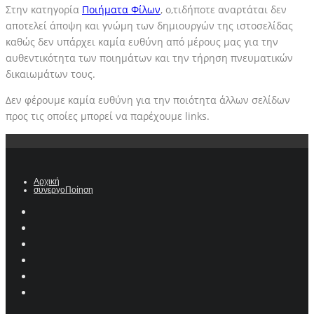
Στην κατηγορία
Ποιήματα Φίλων
, ο,τιδήποτε αναρτάται δεν
αποτελεί άποψη και γνώμη των δημιουργών της ιστοσελίδας
καθώς δεν υπάρχει καμία ευθύνη από μέρους μας για την
αυθεντικότητα των ποιημάτων και την τήρηση πνευματικών
δικαιωμάτων τους.
Δεν φέρουμε καμία ευθύνη για την ποιότητα άλλων σελίδων
προς τις οποίες μπορεί να παρέχουμε links.
Αρχική
συνεργοΠοίηση