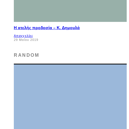
Η ατελής προδοσία – K. Δημουλά
Απαγγελίες
29 Μαΐου 2019
RANDOM