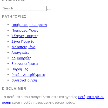
ΚΑΤΗΓΟΡΊΕΣ
Ποιήματα pic-a-poem
Ποιήματα Φίλων
Έλληνες Ποιητές
Ξένοι Ποιητές
Μελοποιημένα
Απαγγελίες
Δημιουργίες
Εικονοποιήματα
Παροιμίες
Ρητά – Αποφθέγματα
συνεργοΠοίηση
DISCLAIMER
Τα ποιήματα που αναρτώνται στις κατηγορίες
Ποιήματα pic-a-
poem
είναι προϊόν πνευματικής ιδιοκτησίας.