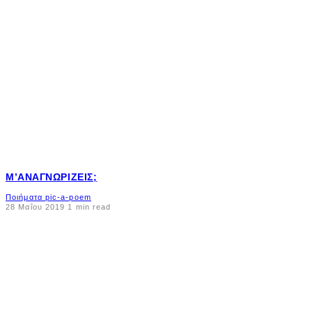
Μ’ΑΝΑΓΝΩΡΊΖΕΙΣ;
Ποιήματα pic-a-poem
28 Μαΐου 2019
1 min read