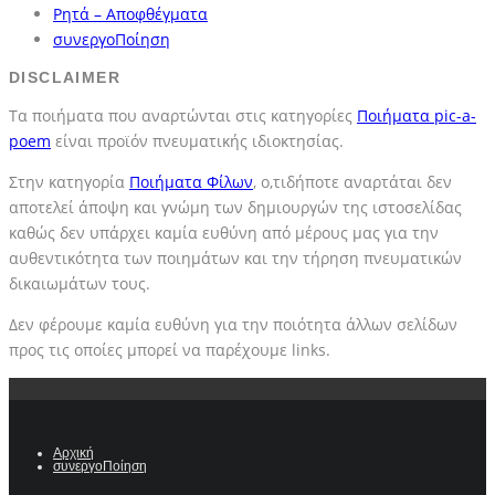
Ρητά – Αποφθέγματα
συνεργοΠοίηση
DISCLAIMER
Τα ποιήματα που αναρτώνται στις κατηγορίες
Ποιήματα pic-a-
poem
είναι προϊόν πνευματικής ιδιοκτησίας.
Στην κατηγορία
Ποιήματα Φίλων
, ο,τιδήποτε αναρτάται δεν
αποτελεί άποψη και γνώμη των δημιουργών της ιστοσελίδας
καθώς δεν υπάρχει καμία ευθύνη από μέρους μας για την
αυθεντικότητα των ποιημάτων και την τήρηση πνευματικών
δικαιωμάτων τους.
Δεν φέρουμε καμία ευθύνη για την ποιότητα άλλων σελίδων
προς τις οποίες μπορεί να παρέχουμε links.
Αρχική
συνεργοΠοίηση