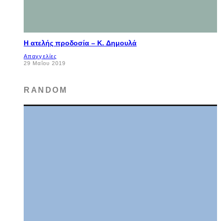
Η ατελής προδοσία – K. Δημουλά
Απαγγελίες
29 Μαΐου 2019
RANDOM