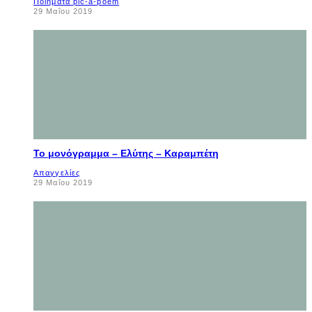
Ποιήματα pic-a-poem
29 Μαΐου 2019
Το μονόγραμμα – Ελύτης – Καραμπέτη
Απαγγελίες
29 Μαΐου 2019