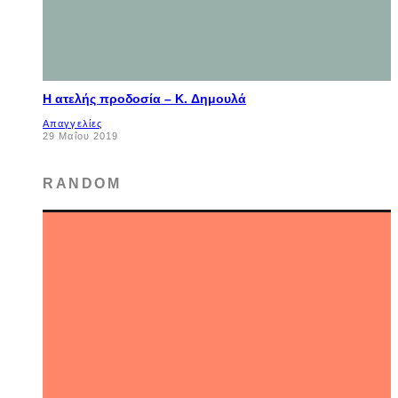
Η ατελής προδοσία – K. Δημουλά
Απαγγελίες
29 Μαΐου 2019
RANDOM