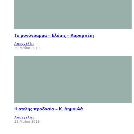
Το μονόγραμμα – Ελύτης – Καραμπέτη
Απαγγελίες
29 Μαΐου 2019
Η ατελής προδοσία – K. Δημουλά
Απαγγελίες
29 Μαΐου 2019